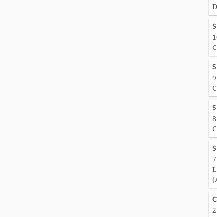
D
S
1
C
S
9
C
S
8
C
S
7
L
(
C
2