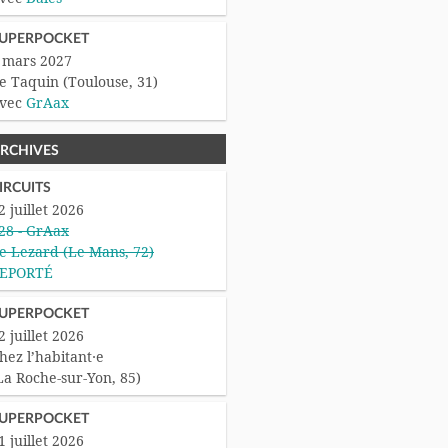
UPERPOCKET
 mars 2027
e Taquin (Toulouse, 31)
vec
GrAax
RCHIVES
IRCUITS
2 juillet 2026
28 - GrAax
e Lezard (Le Mans, 72)
EPORTÉ
UPERPOCKET
2 juillet 2026
hez l’habitant·e
La Roche-sur-Yon, 85)
UPERPOCKET
1 juillet 2026