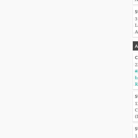
S
3
L
A
A
C
2
#
L
R
S
1
C
(
S
1