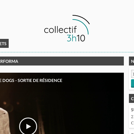
ETS
UPERFORMA
N
 DOGS - SORTIE DE RÉSIDENCE
C
S
2
C