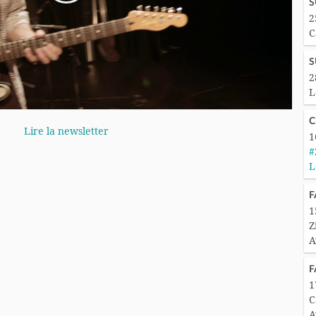
S
2
C
S
2
L
C
Lire la newsletter
1
#
L
F
1
Z
A
F
1
C
A