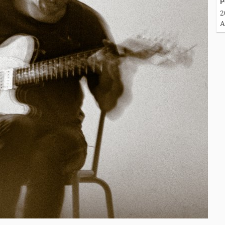
P
2
A