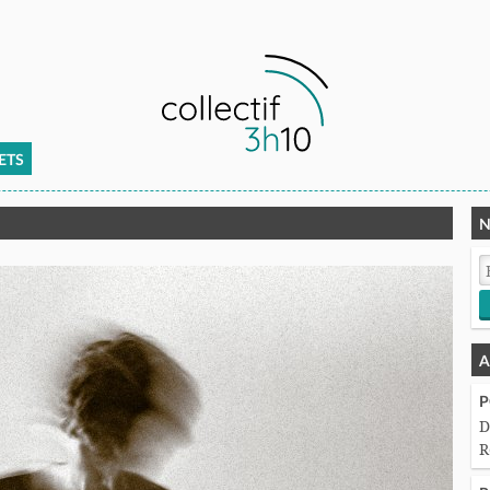
ETS
N
A
P
D
R